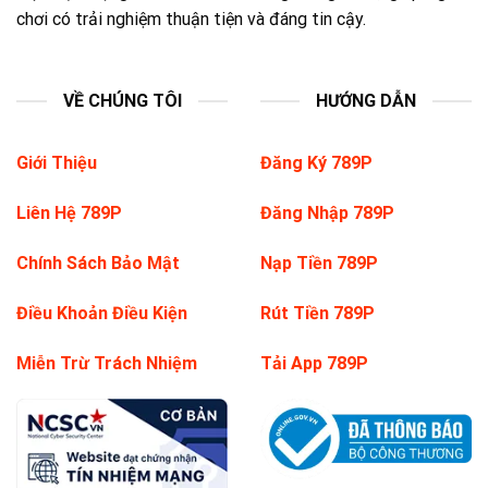
chơi có trải nghiệm thuận tiện và đáng tin cậy.
VỀ CHÚNG TÔI
HƯỚNG DẪN
Giới Thiệu
Đăng Ký 789P
Liên Hệ 789P
Đăng Nhập 789P
Chính Sách Bảo Mật
Nạp Tiền 789P
Điều Khoản Điều Kiện
Rút Tiền 789P
Miễn Trừ Trách Nhiệm
Tải App 789P