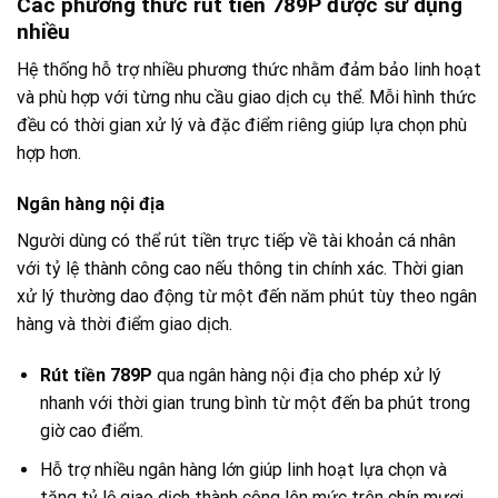
Các phương thức rút tiền 789P được sử dụng
nhiều
Hệ thống hỗ trợ nhiều phương thức nhằm đảm bảo linh hoạt
và phù hợp với từng nhu cầu giao dịch cụ thể. Mỗi hình thức
đều có thời gian xử lý và đặc điểm riêng giúp lựa chọn phù
hợp hơn.
Ngân hàng nội địa
Người dùng có thể rút tiền trực tiếp về tài khoản cá nhân
với tỷ lệ thành công cao nếu thông tin chính xác. Thời gian
xử lý thường dao động từ một đến năm phút tùy theo ngân
hàng và thời điểm giao dịch.
Rút tiền 789P
qua ngân hàng nội địa cho phép xử lý
nhanh với thời gian trung bình từ một đến ba phút trong
giờ cao điểm.
Hỗ trợ nhiều ngân hàng lớn giúp linh hoạt lựa chọn và
tăng tỷ lệ giao dịch thành công lên mức trên chín mươi