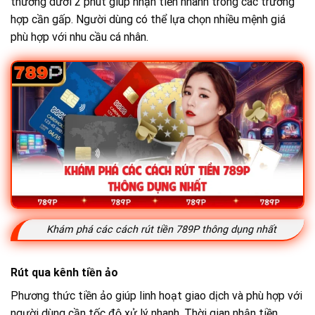
thường dưới 2 phút giúp nhận tiền nhanh trong các trường
hợp cần gấp. Người dùng có thể lựa chọn nhiều mệnh giá
phù hợp với nhu cầu cá nhân.
Khám phá các cách rút tiền 789P thông dụng nhất
Rút qua kênh tiền ảo
Phương thức tiền ảo giúp linh hoạt giao dịch và phù hợp với
người dùng cần tốc độ xử lý nhanh. Thời gian nhận tiền