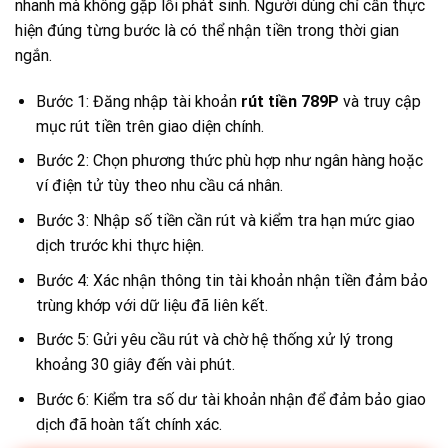
nhanh mà không gặp lỗi phát sinh. Người dùng chỉ cần thực
hiện đúng từng bước là có thể nhận tiền trong thời gian
ngắn.
Bước 1: Đăng nhập tài khoản
rút tiền 789P
và truy cập
mục rút tiền trên giao diện chính.
Bước 2: Chọn phương thức phù hợp như ngân hàng hoặc
ví điện tử tùy theo nhu cầu cá nhân.
Bước 3: Nhập số tiền cần rút và kiểm tra hạn mức giao
dịch trước khi thực hiện.
Bước 4: Xác nhận thông tin tài khoản nhận tiền đảm bảo
trùng khớp với dữ liệu đã liên kết.
Bước 5: Gửi yêu cầu rút và chờ hệ thống xử lý trong
khoảng 30 giây đến vài phút.
Bước 6: Kiểm tra số dư tài khoản nhận để đảm bảo giao
dịch đã hoàn tất chính xác.