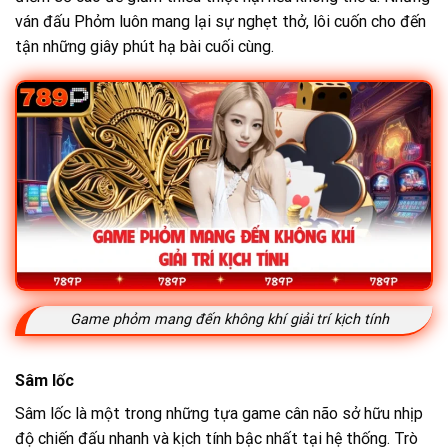
ván đấu Phỏm luôn mang lại sự nghẹt thở, lôi cuốn cho đến
tận những giây phút hạ bài cuối cùng.
Game phỏm mang đến không khí giải trí kịch tính
Sâm lốc
Sâm lốc là một trong những tựa game cân não sở hữu nhịp
độ chiến đấu nhanh và kịch tính bậc nhất tại hệ thống. Trò