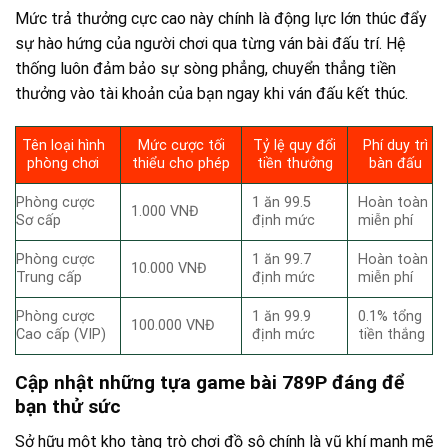
Mức trả thưởng cực cao này chính là động lực lớn thúc đẩy
sự hào hứng của người chơi qua từng ván bài đấu trí. Hệ
thống luôn đảm bảo sự sòng phẳng, chuyển thẳng tiền
thưởng vào tài khoản của bạn ngay khi ván đấu kết thúc.
Tên loại hình
Mức cược tối
Tỷ lệ quy đổi
Phí duy trì
phòng chơi
thiểu cho phép
tiền thưởng
bàn đấu
Phòng cược
1 ăn 99.5
Hoàn toàn
1.000 VNĐ
Sơ cấp
định mức
miễn phí
Phòng cược
1 ăn 99.7
Hoàn toàn
10.000 VNĐ
Trung cấp
định mức
miễn phí
Phòng cược
1 ăn 99.9
0.1% tổng
100.000 VNĐ
Cao cấp (VIP)
định mức
tiền thắng
Cập nhật những tựa game bài 789P đáng để
bạn thử sức
Sở hữu một kho tàng trò chơi đồ sộ chính là vũ khí mạnh mẽ