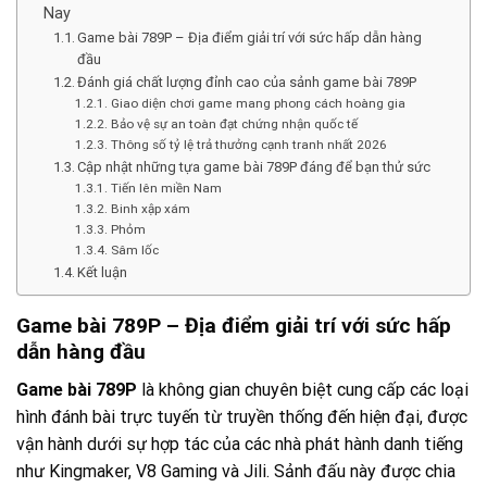
Nay
Game bài 789P – Địa điểm giải trí với sức hấp dẫn hàng
đầu
Đánh giá chất lượng đỉnh cao của sảnh game bài 789P
Giao diện chơi game mang phong cách hoàng gia
Bảo vệ sự an toàn đạt chứng nhận quốc tế
Thông số tỷ lệ trả thưởng cạnh tranh nhất 2026
Cập nhật những tựa game bài 789P đáng để bạn thử sức
Tiến lên miền Nam
Binh xập xám
Phỏm
Sâm lốc
Kết luận
Game bài 789P – Địa điểm giải trí với sức hấp
dẫn hàng đầu
Game bài 789P
là không gian chuyên biệt cung cấp các loại
hình đánh bài trực tuyến từ truyền thống đến hiện đại, được
vận hành dưới sự hợp tác của các nhà phát hành danh tiếng
như Kingmaker, V8 Gaming và Jili. Sảnh đấu này được chia