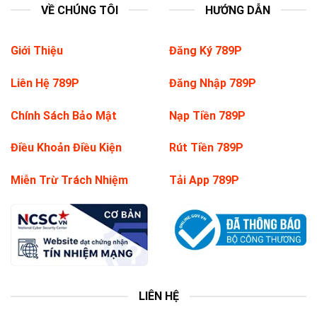
VỀ CHÚNG TÔI
HƯỚNG DẪN
Giới Thiệu
Đăng Ký 789P
Liên Hệ 789P
Đăng Nhập 789P
Chính Sách Bảo Mật
Nạp Tiền 789P
Điều Khoản Điều Kiện
Rút Tiền 789P
Miễn Trừ Trách Nhiệm
Tải App 789P
LIÊN HỆ