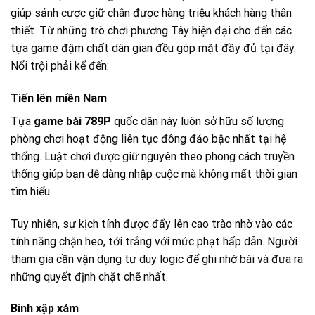
giúp sảnh cược giữ chân được hàng triệu khách hàng thân
thiết. Từ những trò chơi phương Tây hiện đại cho đến các
tựa game đậm chất dân gian đều góp mặt đầy đủ tại đây.
Nổi trội phải kể đến:
Tiến lên miền Nam
Tựa
game bài 789P
quốc dân này luôn sở hữu số lượng
phòng chơi hoạt động liên tục đông đảo bậc nhất tại hệ
thống. Luật chơi được giữ nguyên theo phong cách truyền
thống giúp bạn dễ dàng nhập cuộc mà không mất thời gian
tìm hiểu.
Tuy nhiên, sự kịch tính được đẩy lên cao trào nhờ vào các
tính năng chặn heo, tới trắng với mức phạt hấp dẫn. Người
tham gia cần vận dụng tư duy logic để ghi nhớ bài và đưa ra
những quyết định chặt chẽ nhất.
Binh xập xám