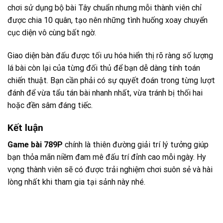
chơi sử dụng bộ bài Tây chuẩn nhưng mỗi thành viên chỉ
được chia 10 quân, tạo nên những tình huống xoay chuyển
cục diện vô cùng bất ngờ.
Giao diện bàn đấu được tối ưu hóa hiển thị rõ ràng số lượng
lá bài còn lại của từng đối thủ để bạn dễ dàng tính toán
chiến thuật. Bạn cần phải có sự quyết đoán trong từng lượt
đánh để vừa tẩu tán bài nhanh nhất, vừa tránh bị thối hai
hoặc đền sâm đáng tiếc.
Kết luận
Game bài 789P
chính là thiên đường giải trí lý tưởng giúp
bạn thỏa mãn niềm đam mê đấu trí đỉnh cao mỗi ngày. Hy
vọng thành viên sẽ có được trải nghiệm chơi suôn sẻ và hài
lòng nhất khi tham gia tại sảnh này nhé.